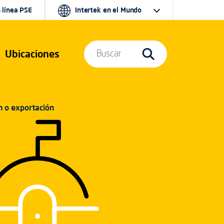
 línea PSE
Intertek en el Mundo
Ubicaciones
Buscar
n o exportación