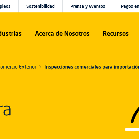
pleos
Sostenibilidad
Prensa y Eventos
Pagos en
dustrias
Acerca de Nosotros
Recursos
omercio Exterior
Inspecciones comerciales para importació
ra