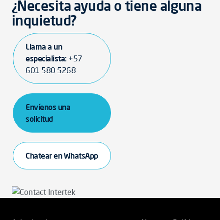
¿Necesita ayuda o tiene alguna
inquietud?
Llama a un
especialista:
+57
601 580 5268
Envíenos una
solicitud
Chatear en WhatsApp