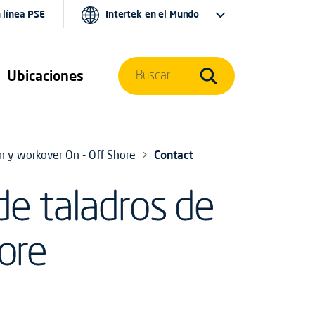
 línea PSE
Intertek en el Mundo
Ubicaciones
Buscar
ón y workover On - Off Shore
Contact
de taladros de
ore