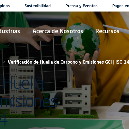
pleos
Sostenibilidad
Prensa y Eventos
Pagos en
dustrias
Acerca de Nosotros
Recursos
d
Verificación de Huella de Carbono y Emisiones GEI | ISO 
 Huella
Emisiones
64