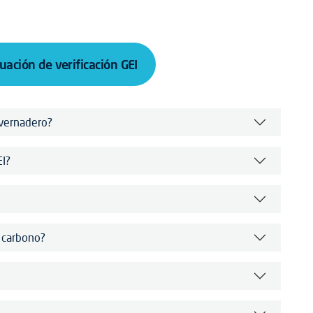
uación de verificación GEI
nvernadero?
EI?
e carbono?