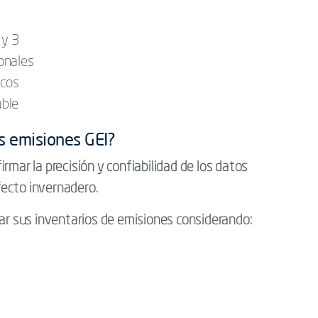
 y 3
onales
icos
able
us emisiones GEI?
rmar la precisión y confiabilidad de los datos
ecto invernadero.
dar sus inventarios de emisiones considerando: