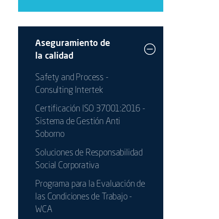
Aseguramiento de
la calidad
Safety and Process -
Consulting Intertek
Certificación ISO 37001:2016 -
Sistema de Gestión Anti
Soborno
Soluciones de Responsabilidad
Social Corporativa
Programa para la Evaluación de
las Condiciones de Trabajo -
WCA