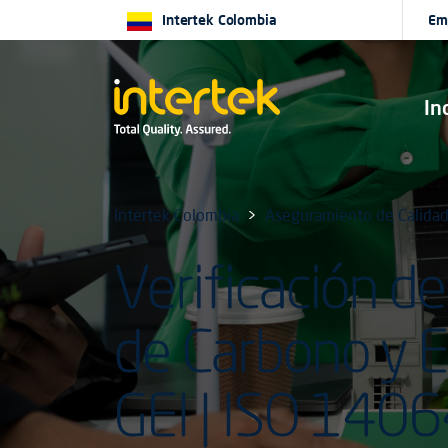
Intertek Colombia
Em
In
Intertek Colombia
Aseguramiento de Calida
Verificación de
de Carbono y 
GEI | ISO 140