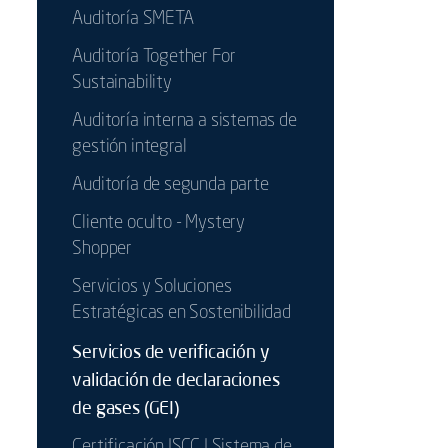
Auditoría SMETA
Auditoría Together For
Sustainability
Auditoría interna a sistemas de
gestión integral
Auditoría de segunda parte
Cliente oculto - Mystery
Shopper
Servicios y Soluciones
Estratégicas en Sostenibilidad
Servicios de verificación y
validación de declaraciones
de gases (GEI)
Certificación ISCC | Sistema de