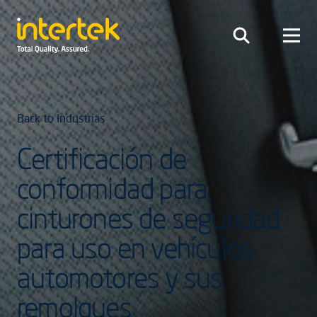
Back to Industrias
Certificación de
conformidad para
cinturones de seguridad
para uso en vehículos
automotores y sus
remolques