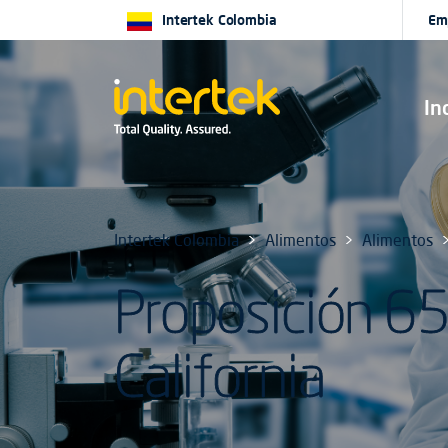
Intertek Colombia
Em
In
Intertek Colombia
Alimentos
Alimentos
Proposición 65
California