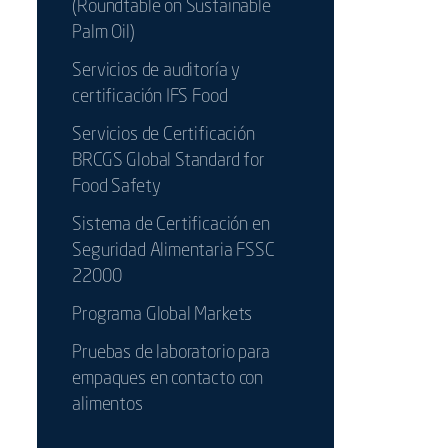
(Roundtable on Sustainable
Palm Oil)
Servicios de auditoría y
certificación IFS Food
Servicios de Certificación
BRCGS Global Standard for
Food Safety
Sistema de Certificación en
Seguridad Alimentaria FSSC
22000
Programa Global Markets
Pruebas de laboratorio para
empaques en contacto con
alimentos