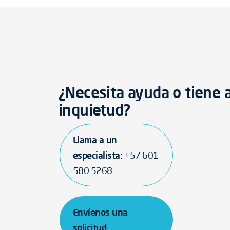
¿Necesita ayuda o tiene 
inquietud?
Llama a un
especialista:
+57 601
580 5268
Envíenos una
solicitud