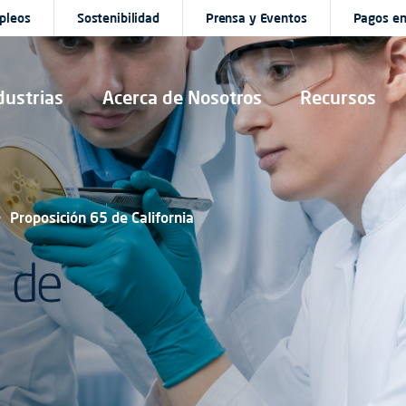
pleos
Sostenibilidad
Prensa y Eventos
Pagos en
dustrias
Acerca de Nosotros
Recursos
Proposición 65 de California
 de